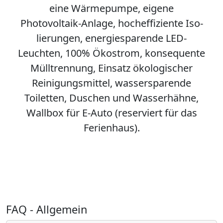
eine Wärmepumpe, eigene
Photovoltaik-Anlage, hoch­effi­ziente Iso­
lierungen, energie­sparende LED-
Leuchten, 100% Öko­strom, konse­quente
Müll­trenn­ung, Einsatz öko­logischer
Reinigungs­mittel, wasser­sparende
Toiletten, Duschen und Wasserhähne,
Wallbox für E-Auto (reserviert für das
Ferienhaus).
FAQ - Allgemein