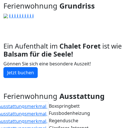
Ferienwohnung
Grundriss
i
i
i
i
i
i
i
i
i
i
Ein Aufenthalt im
Chalet Foret
ist wie
Balsam für die Seele!
Gönnen Sie sich eine besondere Auszeit!
Jetzt buchen
Ferienwohnung
Ausstattung
Boxspringbett
Fussbodenheizung
Regendusche
Glasfaser-Internet